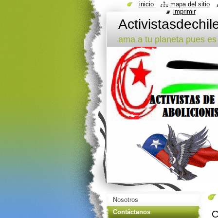
inicio
mapa del sitio
imprimir
Activistasdechil
ama a tu planeta pues es
Nosotros
Contáctanos
C