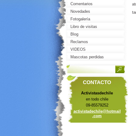
Comentarios
at
Novedades
ta
Fotogalería
Libro de visitas
Blog
Reclamos
VIDEOS
Mascotas perdidas
CONTACTO
Activistasdechile
en todo chile
09-85579252
activist
adechile
@hotmail
.com